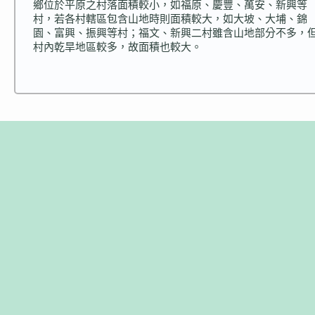
鄉位於平原之村落面積較小，如福原、慶豐、萬安、新興等
村，若各村轄區包含山地時則面積較大，如大坡、大埔、錦
園、富興、振興等村；福文、新興二村雖含山地部分不多，
村內乾旱地區較多，故面積也較大。