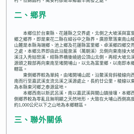
村。但錦園村、萬安村卻是本鄉最早開發之處。
二、鄉界
本鄉位於台東縣、花蓮縣之交界處，北側之大坡溪與富
鄉之鄉界，即是東花二縣在縱谷中之縣界。廣原聚落東南山
山麓是本縣海端鄉、池上鄉及花蓮縣富里鄉、卓溪鄉四鄉交
之處，本鄉北界即由此沿龍泉溪（萬朝溪）北側向東南接大
溪注入秀姑巒溪，經縣界橋後繞過公頂山北側，再經大坡北
源頭之鞍部再向東南至堵開埔山，以北為富里鄉，以南即本
轄區。
東側鄉界較為單純，由堵開埔山起，沿鱉溪背斜稜線向
南而行至嘉武溪支流北溪之溪源處止，長約廿公里，稜線以
為本縣東河鄉之泰源盆地。
本鄉西南以新武呂溪，南以嘉武溪與關山鎮接壤，本鄉
側鄉界較為零亂且無明顯之天然地形，大致在大埔山西側高
約1,000公尺以下之山地為本鄉轄區。
三、聯外關係