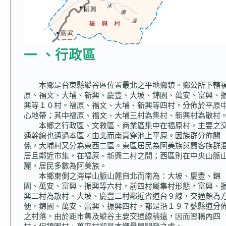
一 、行政區
本鄉是台東縣縱谷區位置最北之平地鄉鎮。鄉公所下轄
原、福文、大埔、新興、慶豐、大坡、錦園、萬安、富興、
興等１０村。福原、福文、大埔、新興等四村，分佈於平原
心地帶；其中福原、福文、大埔三村為集村、新興村為散村
本鄉之行政區、文教區、商業區集中在福原村，主要之
通幹線也通過本區，由北而南貫穿池上平原。因族群分佈關
係，大埔村又分為東西二區。東區居民為阿美族與閩客族群
居且鄰近市集，在福原、新興二村之間；西區則在中央山脈
麓，居民多數為阿美族。
本鄉東側之海岸山脈山麓自北而南為：大坡、慶豐、錦
園、萬安、富興、振興等六村，前四村屬集村形態，富興、
興二村為散村。大坡、慶豐二村鄰近省道台９線，交通頗為
便。錦園、萬安、富興、振興四村，都是沿１９７號縣道分
之村落。由於距市集及縱谷主要交通線稍遠，因而習稱內四