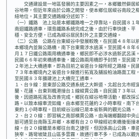
交通建設是一地區發展的主要因素之一，本鄉雖然僻居
谷地帶，但近年來由於公路之開發，使本鄉位居縱谷南段之
紐地位。其主要交通路線分述如下：
（一）鐵路 池上站是本鄉鐵路唯一之停靠站。自民國８１
南迴鐵路通車，環島鐵路系統完成之後，由於行車快速、平
穩、安全方便，已成為縱谷居民對外之主要交通線。
（二）公路 公路在台東縱谷中發展較晚，在民國４８年以
本鄉境內並無公路橋，南下台東需涉水過溪。至民國４８年
月１７日鐵公路兩用橋通車後，鄉民即不必涉水過新武呂溪
民國６６年初來橋通車後，鐵公路兩用橋即予封閉。至民國
２年池上大橋通車，即為目前之省道台９線所經之路線。民
７３年本鄉境內之省道台９線進行拓寬及舖設柏油路面工程
至民國８３年擴建池上大橋完工通車。
１、台９線：是東部公路交通系統之大幹道、北起台北市經
蘭、花蓮、台東到楓港接台１線縱貫公路。自民國７３年以
後，因道路拓寬及改善完成，鄉民在縱谷地帶活動，都改採
路。以致本線車流如織，由本鄉至花蓮約２小時車程，南下
東約１小時車程。目前縱谷沿線已是本省新興的觀光公路。
２、台２０線：即習稱之南部橫貫公路，由海端鄉翻越中央
脈可通至台南縣玉井鄉，本鄉有台２０甲線經初來橋後銜接
線。台２０線雖是本鄉往台南之捷徑，但因係高山公路，車
狹窄、路彎坡陡且山區多雲霧，故通行車不多，已成為以觀