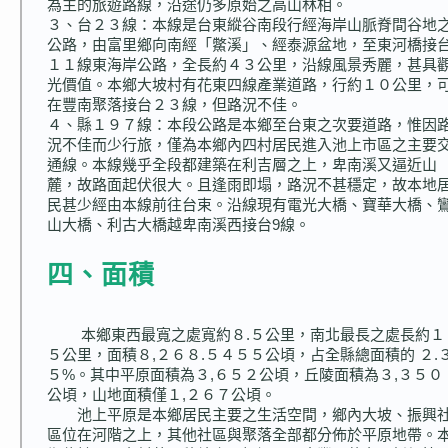
為主的旅遊路線，沿途仍多原始之高山林相。
３、台２３線：本線是台東縱谷南段行經海岸山脈脊間谷地
公路，由富里鄉向南經「鱉溪」、經泰源盆地，至東河橋接
１１線東海岸公路，全長約４３公里，沿線風景秀麗，甚具
光價值。本鄉大坡村有花東四線產業道路，行約１０公里，
在豐南聚落接台２３線，但路況不佳。
４、縣１９７線：本段公路是本鄉至台東之次要道路，惟因
況不佳而少行旅，僅為本鄉內四村居民進入池上市區之主要
通線。本線幾乎全段都建築在利吉層之上，卑南溪又逼近山
麓，故路面起伏很大。且逢雨即塌，路況不甚穩定，故本地
民甚少經由本線前往台束。沿線現有電光大橋、寶華大橋、
山大橋、利古大橋越卑南溪西接台9線。
四、面積
本鄉東西最寬之處寬約８.５公里，南北最長之處長約１
５公里，面積８,２６８.５４５５公頃，占全縣總面積的 ２.
５%。其中平原面積為３,６５２公頃，丘陵面積為３,３５０
公頃，山地面積僅１,２６７公頃。
池上平原是本鄉居民主要之生活空間，鄉內大坡、振興
區位在河階之上，其他社區與聚落全部都分佈於平原地帶。