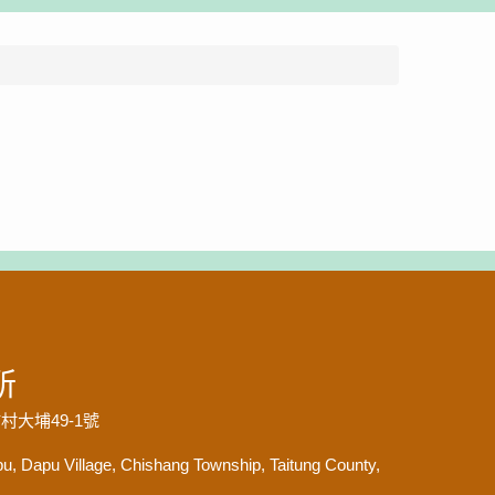
所
大埔49-1號
pu, Dapu Village, Chishang Township, Taitung County,