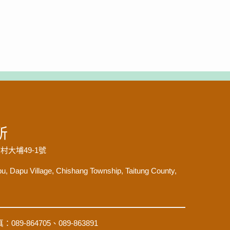
所
大埔49-1號
pu, Dapu Village, Chishang Township, Taitung County,
89-864705、089-863891