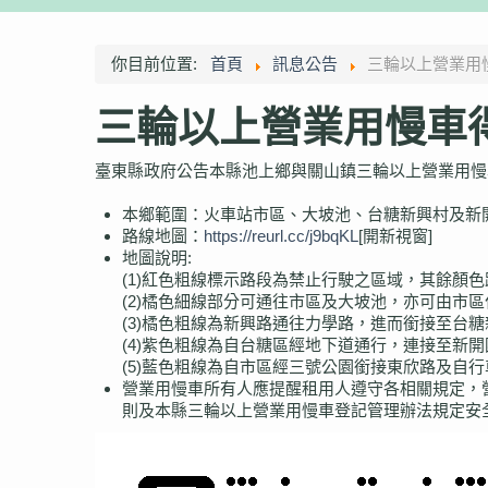
你目前位置:
首頁
訊息公告
三輪以上營業用
三輪以上營業用慢車得
臺東縣政府公告本縣池上鄉與關山鎮三輪以上營業用慢
本鄉範圍：火車站市區、大坡池、台糖新興村及新
路線地圖：
https://reurl.cc/j9bqKL
[開新視窗]
地圖說明:
(1)紅色粗線標示路段為禁止行駛之區域，其餘顏
(2)橘色細線部分可通往市區及大坡池，亦可由市
(3)橘色粗線為新興路通往力學路，進而銜接至台
(4)紫色粗線為自台糖區經地下道通行，連接至新
(5)藍色粗線為自市區經三號公園銜接東欣路及自
營業用慢車所有人應提醒租用人遵守各相關規定，
則及本縣三輪以上營業用慢車登記管理辦法規定安