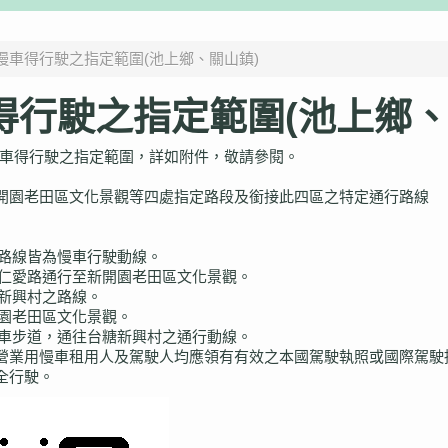
慢車得行駛之指定範圍(池上鄉、關山鎮)
行駛之指定範圍(池上鄉、
車得行駛之指定範圍，詳如附件，敬請參閱。
開園老田區文化景觀等四處指定路段及銜接此四區之特定通行路線
色路線皆為慢車行駛動線。
區仁愛路通行至新開園老田區文化景觀。
糖新興村之路線。
開園老田區文化景觀。
行車步道，通往台糖新興村之通行動線。
營業用慢車租用人及駕駛人均應領有有效之本國駕駛執照或國際駕駛
全行駛。