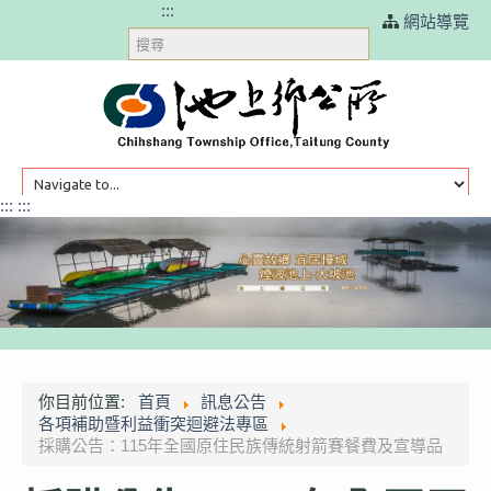
跳過頁首直接到內容
:::
網站導覽
搜
尋
:::
:::
HOME
訊息公告
你目前位置:
首頁
訊息公告
各項補助暨利益衝突迴避法專區
本鄉簡介
採購公告：115年全國原住民族傳統射箭賽餐費及宣導品