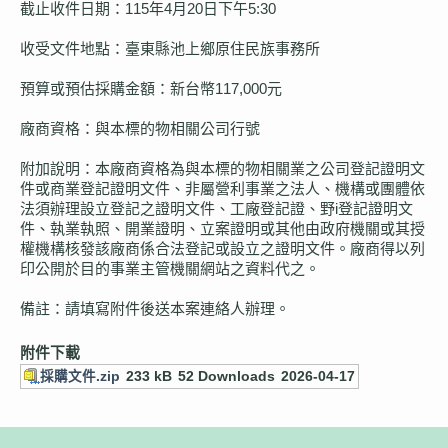
截止收件日期：115年4月20日下午5:30
收受文件地點：臺東縣池上鄉原住民族事務所
預算或預估採購金額：新台幣117,000元
廠商資格：與本標的物相關公司行號
附加說明：本廠商資格為與本標的物相關業之公司登記證明文
件或商業登記證明文件、非屬營利事業之法人、機構或團體依
法須辦理設立登記之證明文件、工廠登記證、野i登記證明文
件、執業執照、開業證明、立案證明或其他由政府機關或其授
權機構核發該廠商係合法登記或設立之證明文件。廠商得以列
印公開於目的事業主管機關網站之資料代之。
備註：請填寫附件後送本案連絡人辦理。
附件下載
採購文件.zip
233 kB
52 Downloads
2026-04-17