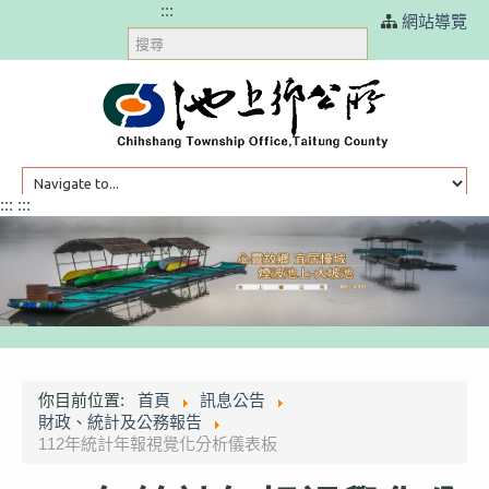
跳過頁首直接到內容
:::
網站導覽
搜
尋
:::
:::
HOME
訊息公告
你目前位置:
首頁
訊息公告
財政、統計及公務報告
本鄉簡介
112年統計年報視覺化分析儀表板