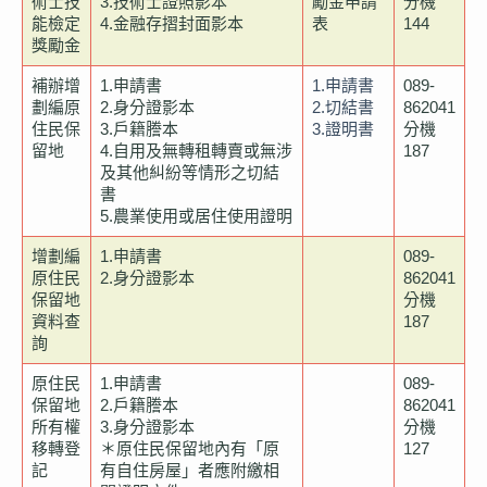
術士技
3.技術士證照影本
勵金申請
分機
能檢定
4.金融存摺封面影本
表
144
獎勵金
補辦增
1.申請書
1.申請書
089-
劃編原
2.身分證影本
2.切結書
862041
住民保
3.戶籍謄本
3.證明書
分機
留地
4.自用及無轉租轉賣或無涉
187
及其他糾紛等情形之切結
書
5.農業使用或居住使用證明
增劃編
1.申請書
089-
原住民
2.身分證影本
862041
保留地
分機
資料查
187
詢
原住民
1.申請書
089-
保留地
2.戶籍謄本
862041
所有權
3.身分證影本
分機
移轉登
＊原住民保留地內有「原
127
記
有自住房屋」者應附繳相