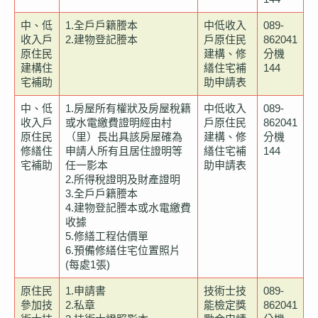
中、低
1.全戶戶籍謄本
中低收入
089-
收入戶
2.建物登記謄本
戶原住民
862041
原住民
建構、修
分機
建構住
繕住宅補
144
宅補助
助申請表
中、低
1.房屋所有權狀及房屋稅籍
中低收入
089-
收入戶
或水電繳費證明經由村
戶原住民
862041
原住民
（里）長出具該房屋確為
建構、修
分機
修繕住
申請人所有且居住證明等
繕住宅補
144
宅補助
任一影本
助申請表
2.所得稅證明及財產證明
3.全戶戶籍謄本
4.建物登記謄本或水電繳費
收據
5.修繕工程估價單
6.預備修繕住宅位置照片
(每處1張)
原住民
1.申請書
技術士技
089-
參加技
2.私章
能檢定獎
862041