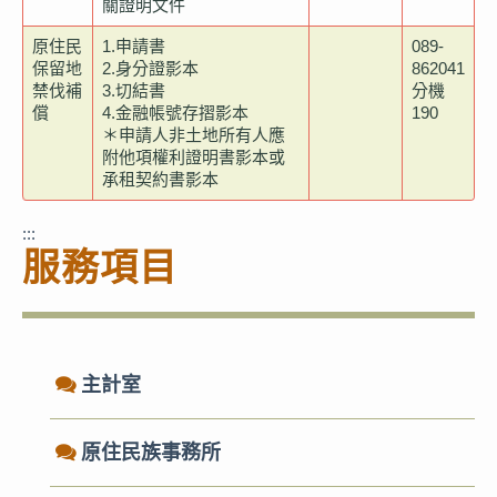
關證明文件
原住民
1.申請書
089-
保留地
2.身分證影本
862041
禁伐補
3.切結書
分機
償
4.金融帳號存摺影本
190
＊申請人非土地所有人應
附他項權利證明書影本或
承租契約書影本
:::
服務項目
主計室
原住民族事務所