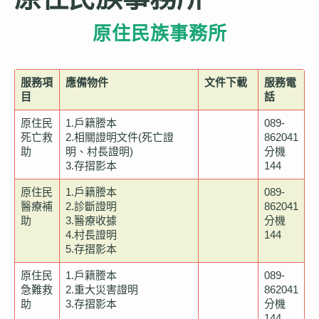
原住民族事務所
公所介紹
服務項
應備物件
文件下載
服務電
目
話
觀光導覽
原住民
1.戶籍謄本
089-
死亡救
2.相關證明文件(死亡證
862041
助
明、村長證明)
分機
3.存摺影本
144
防災專區
原住民
1.戶籍謄本
089-
醫療補
2.診斷證明
862041
助
3.醫療收據
分機
4.村長證明
144
5.存摺影本
便民服務
原住民
1.戶籍謄本
089-
急難救
2.重大災害證明
862041
助
3.存摺影本
分機
144